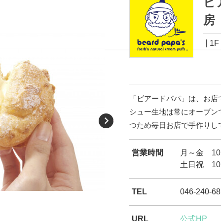
ビ
房
1F
「ビアードパパ」は、お店
シュー生地は常にオーブン
Next
つため毎日お店で手作りし
営業時間
月～金 10:
土日祝 10:
TEL
046-240-68
URL
公式HP