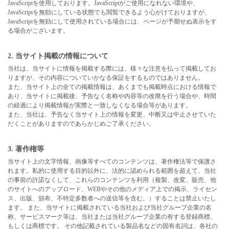
JavaScriptを使用しております。JavaScriptがご使用になれない環境や、
JavaScriptを無効にしている状態でも閲覧できるよう心がけておりますが、
JavaScriptを無効にして使用されている場合には、ページが予期せぬ表示をす
る場合がございます。
2. 当サイト掲載の情報について
当社は、当サイトに情報を掲載する際には、様々な注意を払って掲載してお
りますが、その内容についていかなる保証をするものではありません。
また、当サイト上の全ての掲載情報は、あくまでも掲載時点における情報で
あり、当サイトに掲載後、予告なく名称や内容等の改廃を行う場合や、時間
の経過により掲載情報が実際と一致しなくなる場合等があります。
また、当社は、予告なく当サイト上の情報を変更、中断又は中止させていた
だくことがありますのであらかじめご了承ください。
3. 著作権等
当サイト上の文字情報、画像等すべてのコンテンツは、著作権法等で保護さ
れます。私的に使用する目的以外に、法的に認められる範囲を超えて、当社
の事前の許諾なくして、これらのコンテンツを利用（複製、改変、販売、他
のサイトへのアップロード、WEBやその他のメディア上での掲示、ライセン
ス、出版、頒布、不特定多数者への送信等を含む。）することは禁止いたし
ます。 また、当サイトに掲載されている当社および当社グループ企業の名
称、サービスマーク等は、当社または当社グループ企業の有する登録商標、
もしくは商標です。 その他記載されている製品名などの固有名詞は、各社の