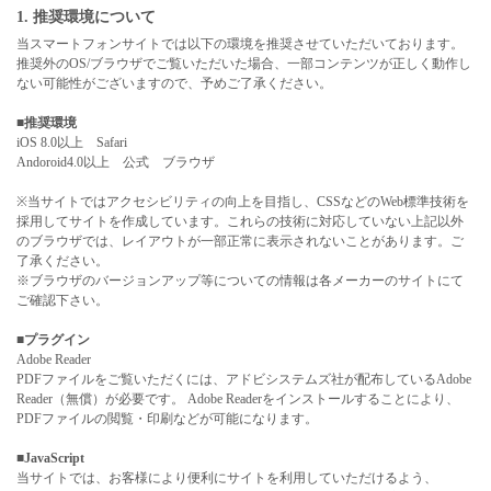
1. 推奨環境について
当スマートフォンサイトでは以下の環境を推奨させていただいております。
推奨外のOS/ブラウザでご覧いただいた場合、一部コンテンツが正しく動作し
ない可能性がございますので、予めご了承ください。
■推奨環境
iOS 8.0以上 Safari
Andoroid4.0以上 公式 ブラウザ
※当サイトではアクセシビリティの向上を目指し、CSSなどのWeb標準技術を
採用してサイトを作成しています。これらの技術に対応していない上記以外
のブラウザでは、レイアウトが一部正常に表示されないことがあります。ご
了承ください。
※ブラウザのバージョンアップ等についての情報は各メーカーのサイトにて
ご確認下さい。
■プラグイン
Adobe Reader
PDFファイルをご覧いただくには、アドビシステムズ社が配布しているAdobe
Reader（無償）が必要です。 Adobe Readerをインストールすることにより、
PDFファイルの閲覧・印刷などが可能になります。
■JavaScript
当サイトでは、お客様により便利にサイトを利用していただけるよう、