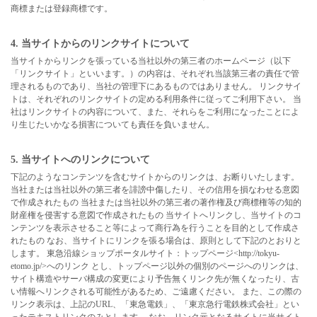
商標または登録商標です。
4. 当サイトからのリンクサイトについて
当サイトからリンクを張っている当社以外の第三者のホームページ（以下
「リンクサイト」といいます。）の内容は、それぞれ当該第三者の責任で管
理されるものであり、当社の管理下にあるものではありません。 リンクサイ
トは、それぞれのリンクサイトの定める利用条件に従ってご利用下さい。 当
社はリンクサイトの内容について、また、それらをご利用になったことによ
り生じたいかなる損害についても責任を負いません。
5. 当サイトへのリンクについて
下記のようなコンテンツを含むサイトからのリンクは、お断りいたします。
当社または当社以外の第三者を誹謗中傷したり、その信用を損なわせる意図
で作成されたもの 当社または当社以外の第三者の著作権及び商標権等の知的
財産権を侵害する意図で作成されたもの 当サイトへリンクし、当サイトのコ
ンテンツを表示させること等によって商行為を行うことを目的として作成さ
れたもの なお、当サイトにリンクを張る場合は、原則として下記のとおりと
します。 東急沿線ショップポータルサイト：トップページ<http://tokyu-
etomo.jp/>へのリンク とし、トップページ以外の個別のページへのリンクは、
サイト構造やサーバ構成の変更により予告無くリンク先が無くなったり、古
い情報へリンクされる可能性があるため、ご遠慮ください。 また、この際の
リンク表示は、上記のURL、「東急電鉄」、「東京急行電鉄株式会社」とい
ったテキストリンクのみとします。 なお、リンク元となるサイトに当サイト