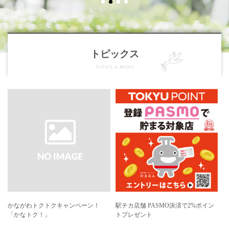
1
2
3
4
トピックス
TOPICS & NEWS
かながわトクトクキャンペーン！
駅チカ店舗 PASMO決済で2%ポイン
「かなトク！」
トプレゼント