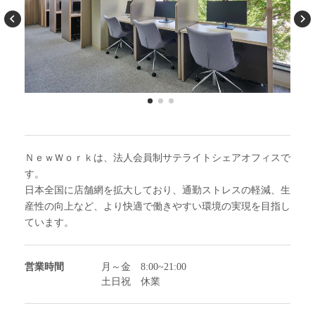
Previous
N
1
2
3
ＮｅｗＷｏｒｋは、法人会員制サテライトシェアオフィスで
す。
日本全国に店舗網を拡大しており、通勤ストレスの軽減、生
産性の向上など、より快適で働きやすい環境の実現を目指し
ています。
営業時間
月～金 8:00~21:00
土日祝 休業