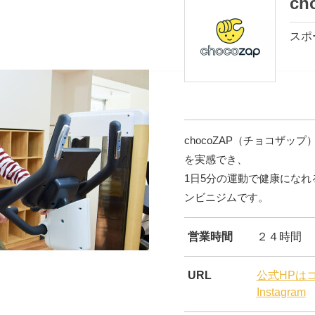
ch
スポ
chocoZAP（チョコザ
を実感でき、
1日5分の運動で健康にな
ンビニジムです。
営業時間
２４時間
URL
公式HPは
Instagram