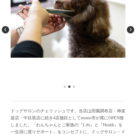
Previous
N
1
2
3
ドッグサロンのチェリッシュです。当店は田園調布店・神楽
坂店・中目黒店に続き4店舗目としてetomo市が尾にOPEN致
しました。「わんちゃんとご家族の『Life』と『Health』を
一生涯に渡りサポート」をコンセプトに、ドッグサロン・ド