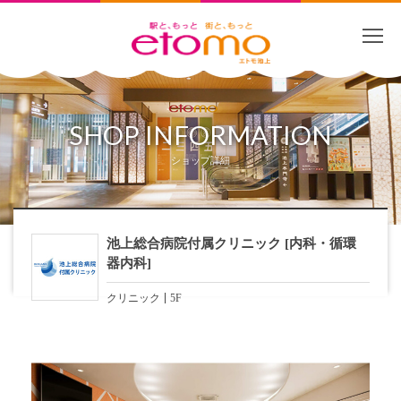
SHOP INFORMATION
ショップ詳細
池上総合病院付属クリニック [内科・循環
器内科]
クリニック
5F