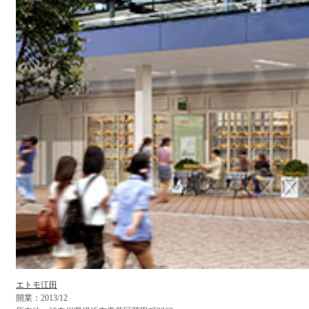
エトモ江田
開業：2013/12