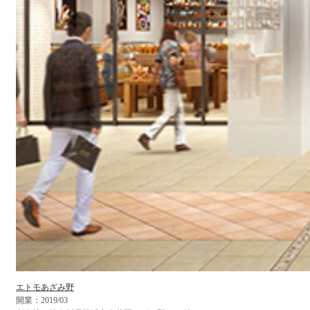
エトモあざみ野
開業：2019/03