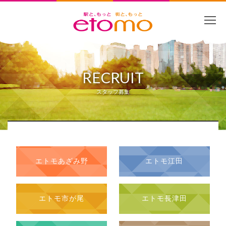
RECRUIT
スタッフ募集
エトモあざみ野
エトモ江田
エトモ市が尾
エトモ長津田